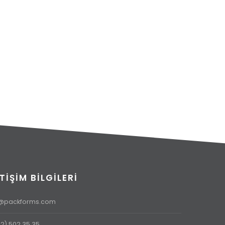
ETIŞIM BILGILERI
o@packforms.com
2) 502 35 35