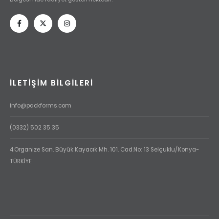
İLETIŞIM BILGILERI
info@packforms.com
(0332) 502 35 35
4.Organize San. Büyük Kayacık Mh. 101. Cad.No: 13 Selçuklu/Konya-
TÜRKİYE