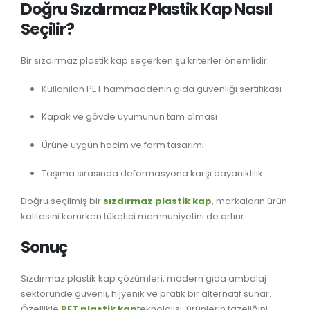
Doğru Sızdırmaz Plastik Kap Nasıl
Seçilir?
Bir sızdırmaz plastik kap seçerken şu kriterler önemlidir:
Kullanılan PET hammaddenin gıda güvenliği sertifikası
Kapak ve gövde uyumunun tam olması
Ürüne uygun hacim ve form tasarımı
Taşıma sırasında deformasyona karşı dayanıklılık
Doğru seçilmiş bir
sızdırmaz plastik kap
, markaların ürün
kalitesini korurken tüketici memnuniyetini de artırır.
Sonuç
Sızdırmaz plastik kap çözümleri, modern gıda ambalaj
sektöründe güvenli, hijyenik ve pratik bir alternatif sunar.
Özellikle
PET plastik kap
teknolojisi, ürünlerin tazeliğini