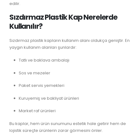
edilir.
Sızdırmaz Plastik Kap Nerelerde
Kullanılır?
Sızdırmaz plastik kapların kullanım alanı oldukça geniştir. En
yaygın kullanım alanları şunlardır:
Tatlı ve baklava ambalajı
Sos ve mezeler
Paket servis yemekleri
Kuruyemiş ve bakliyat ürünleri
Market raf ürünleri
Bu kaplar, hem ürün sunumunu estetik hale getirir hem de
lojistik süreçte ürünlerin zarar görmesini önler.