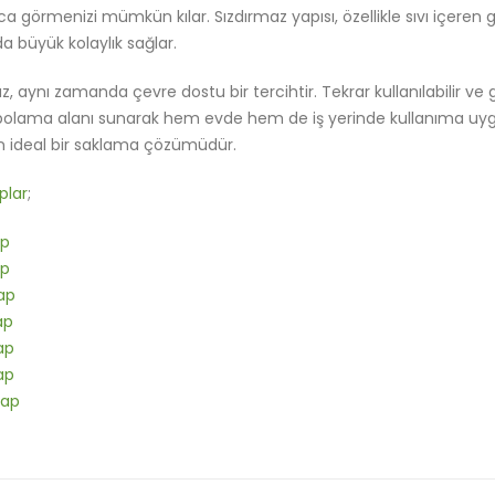
ayca görmenizi mümkün kılar. Sızdırmaz yapısı, özellikle sıvı içere
 büyük kolaylık sağlar.
 aynı zamanda çevre dostu bir tercihtir. Tekrar kullanılabilir ve
depolama alanı sunarak hem evde hem de iş yerinde kullanıma uy
in ideal bir saklama çözümüdür.
plar
;
ap
ap
ap
ap
ap
ap
Kap