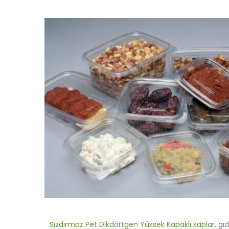
Sızdırmaz Pet Dikdörtgen Yüksek Kapaklı kaplar
, gı